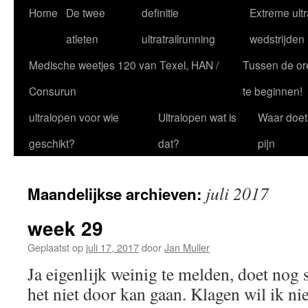
Ga
Home
De twee
definitie
Extreme ultr
naar
atleten
ultratrailrunning
wedstrijden
de
Medische weetjes 120 van Texel, HAN /
Tussen de or
inhoud
Consurun
te beginnen!
ultralopen voor wie
Ultralopen wat is
Waar doet
geschikt?
dat?
pijn
juli 2017
Maandelijkse archieven:
week 29
Geplaatst op
juli 17, 2017
door
Jan Muller
Ja eigenlijk weinig te melden, doet nog s
het niet door kan gaan. Klagen wil ik ni