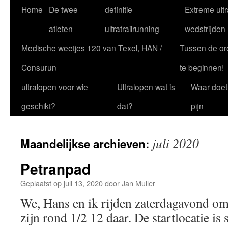
Ga
Home
De twee
definitie
Extreme ultr
naar
atleten
ultratrailrunning
wedstrijden
de
Medische weetjes 120 van Texel, HAN /
Tussen de or
inhoud
Consurun
te beginnen!
ultralopen voor wie
Ultralopen wat is
Waar doet
geschikt?
dat?
pijn
juli 2020
Maandelijkse archieven:
Petranpad
Geplaatst op
juli 13, 2020
door
Jan Muller
We, Hans en ik rijden zaterdagavond om
zijn rond 1/2 12 daar. De startlocatie is