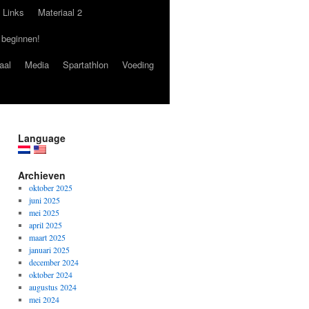
Links
Materiaal 2
 beginnen!
aal
Media
Spartathlon
Voeding
Language
Archieven
oktober 2025
juni 2025
mei 2025
april 2025
maart 2025
januari 2025
december 2024
oktober 2024
augustus 2024
mei 2024