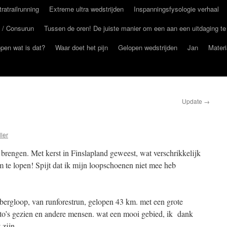
ltratrailrunning
Extreme ultra wedstrijden
Inspanningsfysologie verhaal
 / Consurun
Tussen de oren! De juiste manier om een aan een uitdaging te
open wat is dat?
Waar doet het pijn
Gelopen wedstrijden
Jan
Materi
Update
→
ler
brengen. Met kerst in Finslapland geweest, wat verschrikkelijk
m te lopen! Spijt dat ik mijn loopschoenen niet mee heb
bergloop, van runforestrun, gelopen 43 km. met een grote
auto’s gezien en andere mensen. wat een mooi gebied, ik dank
 zijn.