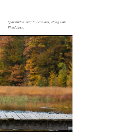
Spartathlon: way to Leonidas, along with
Pheiddipes.