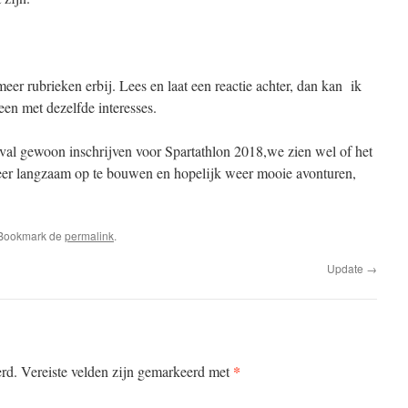
eer rubrieken erbij. Lees en laat een reactie achter, dan kan ik
een met dezelfde interesses.
eval gewoon inschrijven voor Spartathlon 2018,we zien wel of het
eer langzaam op te bouwen en hopelijk weer mooie avonturen,
 Bookmark de
permalink
.
Update
→
*
erd.
Vereiste velden zijn gemarkeerd met