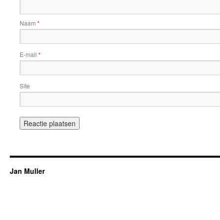
Naam
*
E-mail
*
Site
Jan Muller