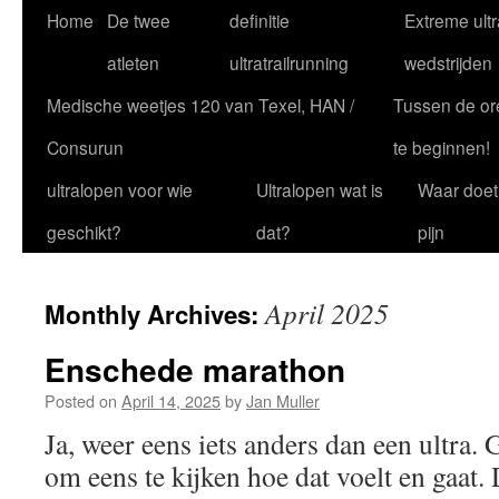
Skip
Home
De twee
definitie
Extreme ultr
to
atleten
ultratrailrunning
wedstrijden
content
Medische weetjes 120 van Texel, HAN /
Tussen de or
Consurun
te beginnen!
ultralopen voor wie
Ultralopen wat is
Waar doet
geschikt?
dat?
pijn
April 2025
Monthly Archives:
Enschede marathon
Posted on
April 14, 2025
by
Jan Muller
Ja, weer eens iets anders dan een ultra
om eens te kijken hoe dat voelt en gaat. 