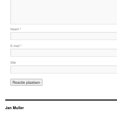
Naam
*
E-mail
*
Site
Jan Muller