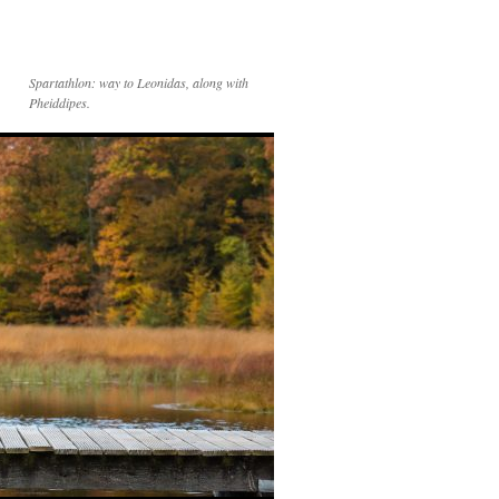
Spartathlon: way to Leonidas, along with
Pheiddipes.