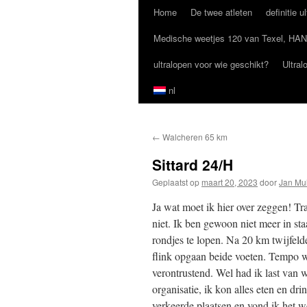
Home
De twee atleten
definitie u
Ga
Medische weetjes 120 van Texel, HAN
naar
ultralopen voor wie geschikt?
Ultral
de
nl
inhoud
←
Walcheren 65 km
Sittard 24/H
Geplaatst op
maart 20, 2023
door
Jan Mul
Ja wat moet ik hier over zeggen! Tra
niet. Ik ben gewoon niet meer in st
rondjes te lopen. Na 20 km twijfeld
flink opgaan beide voeten. Tempo wa
verontrustend. Wel had ik last van 
organisatie, ik kon alles eten en d
verkeerde plaatsen en vond ik het w