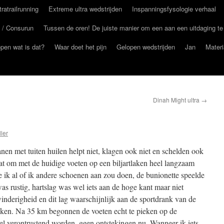
ltratrailrunning
Extreme ultra wedstrijden
Inspanningsfysologie verhaal
 / Consurun
Tussen de oren! De juiste manier om een aan een uitdaging te
open wat is dat?
Waar doet het pijn
Gelopen wedstrijden
Jan
Materi
Dinah Might ultra
→
ler
nen met tuiten huilen helpt niet, klagen ook niet en schelden ook
aat om met de huidige voeten op een biljartlaken heel langzaam
e ik al of ik andere schoenen aan zou doen, de bunionette speelde
s rustig, hartslag was wel iets aan de hoge kant maar niet
winderigheid en dit lag waarschijnlijk aan de sportdrank van de
rinken. Na 35 km begonnen de voeten echt te pieken op de
el verontrustend worden, geen ontstekingen nu. Wanneer ik iets