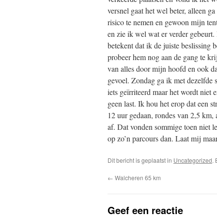
versnel gaat het wel beter, alleen g
risico te nemen en gewoon mijn tent
en zie ik wel wat er verder gebeurt.
betekent dat ik de juiste beslissing
probeer hem nog aan de gang te krij
van alles door mijn hoofd en ook da
gevoel. Zondag ga ik met dezelfde s
iets geïrriteerd maar het wordt ni
geen last. Ik hou het erop dat een st
12 uur gedaan, rondes van 2,5 km, al
af. Dat vonden sommige toen niet le
op zo’n parcours dan. Laat mij maa
Dit bericht is geplaatst in
Uncategorized
.
←
Walcheren 65 km
Geef een reactie