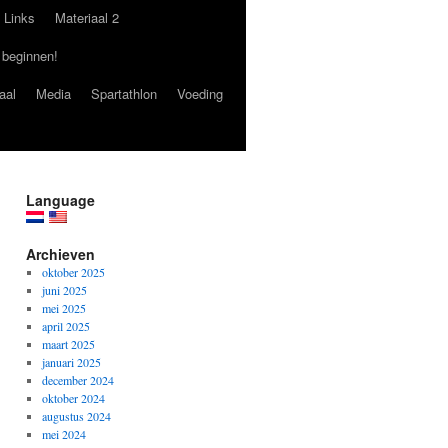
Links
Materiaal 2
 beginnen!
aal
Media
Spartathlon
Voeding
Language
Archieven
oktober 2025
juni 2025
mei 2025
april 2025
maart 2025
januari 2025
december 2024
oktober 2024
augustus 2024
mei 2024