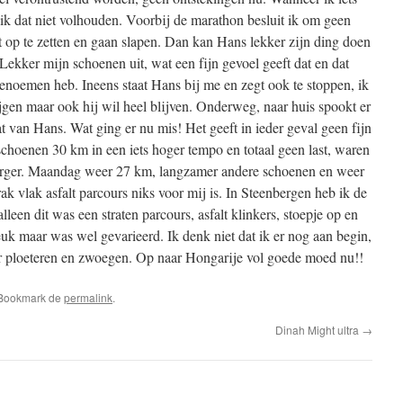
a ik dat niet volhouden. Voorbij de marathon besluit ik om geen
 op te zetten en gaan slapen. Dan kan Hans lekker zijn ding doen
 Lekker mijn schoenen uit, wat een fijn gevoel geeft dat en dat
 benoemen heb. Ineens staat Hans bij me en zegt ook te stoppen, ik
gen maar ook hij wil heel blijven. Onderweg, naar huis spookt er
t van Hans. Wat ging er nu mis! Het geeft in ieder geval geen fijn
choenen 30 km in een iets hoger tempo en totaal geen last, waren
et erger. Maandag weer 27 km, langzamer andere schoenen en weer
rak vlak asfalt parcours niks voor mij is. In Steenbergen heb ik de
leen dit was een straten parcours, asfalt klinkers, stoepje op en
uk maar was wel gevarieerd. Ik denk niet dat ik er nog aan begin,
r ploeteren en zwoegen. Op naar Hongarije vol goede moed nu!!
 Bookmark de
permalink
.
Dinah Might ultra
→